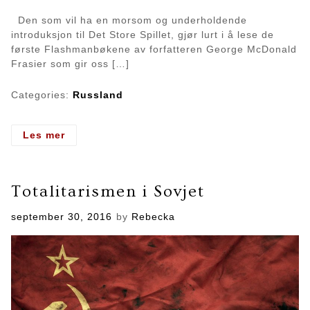
Den som vil ha en morsom og underholdende
introduksjon til Det Store Spillet, gjør lurt i å lese de
første Flashmanbøkene av forfatteren George McDonald
Frasier som gir oss […]
Categories:
Russland
- Det
Les mer
store
spillet
II
Totalitarismen i Sovjet
Posted
september 30, 2016
by
Rebecka
on