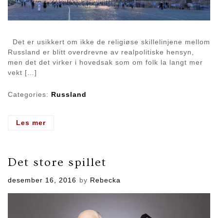
Det er usikkert om ikke de religiøse skillelinjene mellom
Russland er blitt overdrevne av realpolitiske hensyn,
men det det virker i hovedsak som om folk la langt mer
vekt […]
Categories:
Russland
- Ortodoksi
Les mer
og
Protestantisme
Det store spillet
Posted
desember 16, 2016
by
Rebecka
on