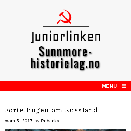
Skip
to
content
Sunnmore-
historielag.no
MENU
Fortellingen om Russland
Posted
mars 5, 2017
by
Rebecka
on