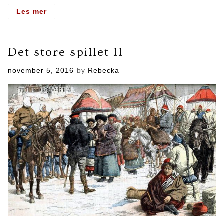
- Det
Les mer
store
spillet
Det store spillet II
Posted
november 5, 2016
by
Rebecka
on