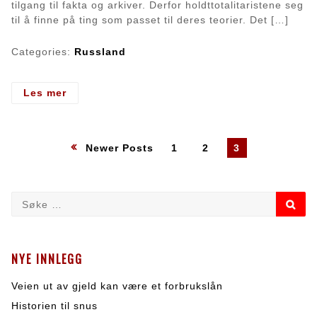
tilgang til fakta og arkiver. Derfor holdttotalitaristene seg
til å finne på ting som passet til deres teorier. Det […]
Categories:
Russland
- Totalitarismen
Les mer
i
Sovjet:
Den
Posts
Page
Page
Page
Newer Posts
1
2
3
utrolige
Josef
pagination
Stalin
Search
SE
for:
NYE INNLEGG
Veien ut av gjeld kan være et forbrukslån
Historien til snus