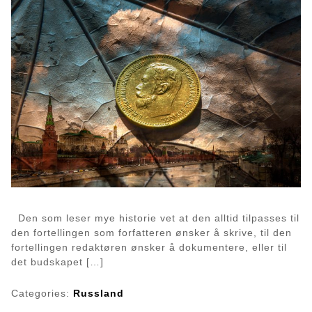
Den som leser mye historie vet at den alltid tilpasses til
den fortellingen som forfatteren ønsker å skrive, til den
fortellingen redaktøren ønsker å dokumentere, eller til
det budskapet […]
Categories:
Russland