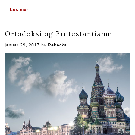
- Fortellingen
Les mer
om
Russland
Ortodoksi og Protestantisme
Posted
januar 29, 2017
by
Rebecka
on